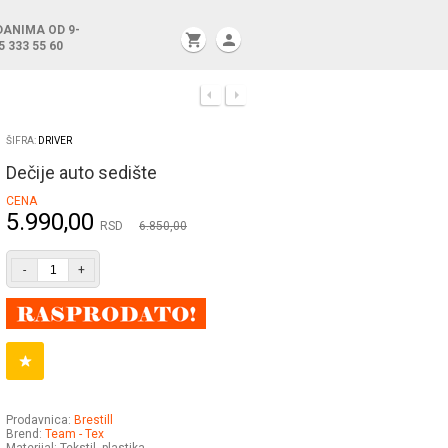
DANIMA OD 9-
shopping_cart
person
5 333 55 60
ŠIFRA:
DRIVER
Dečije auto sedište
CENA
5.990,00
RSD
6.850,00
-
+
Prodavnica:
Brestill
Brend:
Team - Tex