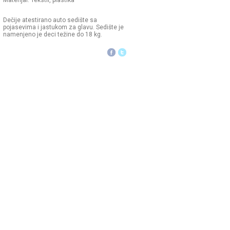
Materijal: Tekstil, plastika
Dečije atestirano auto sedište sa
pojasevima i jastukom za glavu. Sedište je
namenjeno je deci težine do 18 kg.