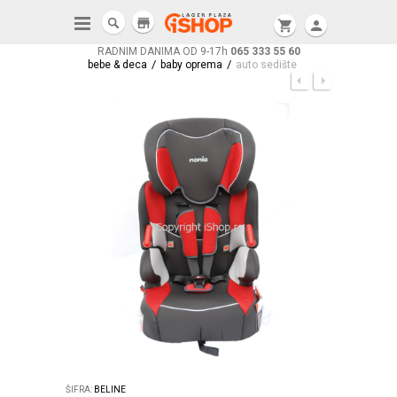
store
shopping_cart
person
RADNIM DANIMA OD 9-17h
065 333 55 60
/
/
bebe & deca
baby oprema
auto sedište
ŠIFRA:
BELINE