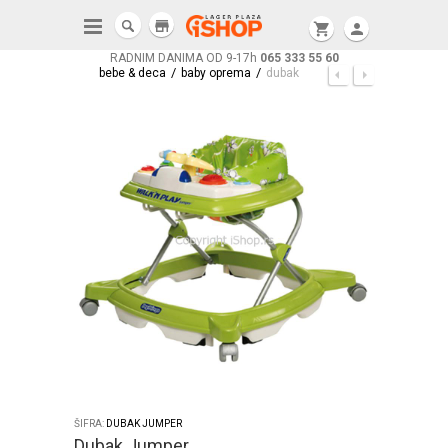
store
shopping_cart
person
RADNIM DANIMA OD 9-17h
065 333 55 60
/
/
bebe & deca
baby oprema
dubak
ŠIFRA:
DUBAK JUMPER
Dubak Jumper