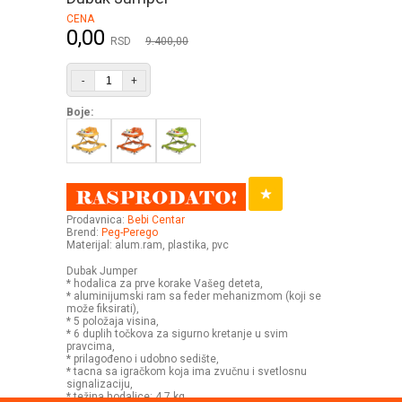
CENA
0,00
RSD
9.400,00
-
+
Boje:
Prodavnica:
Bebi Centar
Brend:
Peg-Perego
Materijal: alum.ram, plastika, pvc
Dubak Jumper
* hodalica za prve korake Vašeg deteta,
* aluminijumski ram sa feder mehanizmom (koji se
može fiksirati),
* 5 položaja visina,
* 6 duplih točkova za sigurno kretanje u svim
pravcima,
* prilagođeno i udobno sedište,
* tacna sa igračkom koja ima zvučnu i svetlosnu
signalizaciju,
* težina hodalice: 4,7 kg