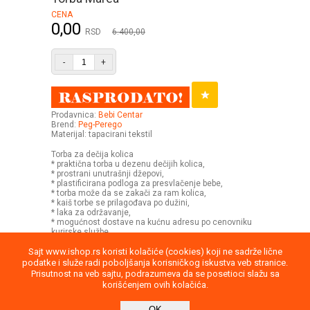
CENA
0,00
RSD
6.400,00
-
+
Prodavnica:
Bebi Centar
Brend:
Peg-Perego
Materijal: tapacirani tekstil
Torba za dečija kolica
* praktična torba u dezenu dečijih kolica,
* prostrani unutrašnji džepovi,
* plastificirana podloga za presvlačenje bebe,
* torba može da se zakači za ram kolica,
* kaiš torbe se prilagođava po dužini,
* laka za održavanje,
* mogućnost dostave na kućnu adresu po cenovniku
kurirske službe.
Sajt www.ishop.rs koristi kolačiće (cookies) koji ne sadrže lične
podatke i služe radi poboljšanja korisničkog iskustva veb stranice.
Prisutnost na veb sajtu, podrazumeva da se posetioci slažu sa
korišćenjem ovih kolačića.
Uputstvo
Povraćaj robe
Saobraznost
OK