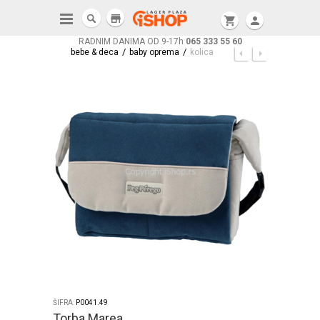
store
shopping_cart
person
RADNIM DANIMA OD 9-17h
065 333 55 60
/
/
bebe & deca
baby oprema
kolica
ŠIFRA:
P0041.49
Torba Marea