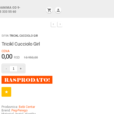
DANIMA OD 9-
shopping_cart
person
5 333 55 60
ŠIFRA:
TRICIKL CUCCIOLO GIR
Tricikl Cucciolo Girl
CENA
0,00
RSD
13.950,00
-
+
Prodavnica:
Bebi Centar
Brend:
Peg-Perego