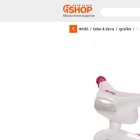
Mesto online kupovine
keyboard_arrow_left
/
/
/
Artikli
bebe & deca
igračke
1 