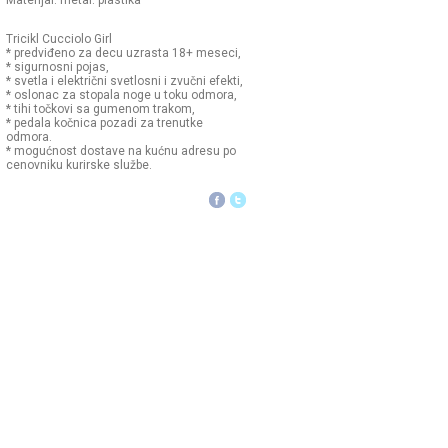
Materijal: metal. plastika
Tricikl Cucciolo Girl
* predviđeno za decu uzrasta 18+ meseci,
* sigurnosni pojas,
* svetla i električni svetlosni i zvučni efekti,
* oslonac za stopala noge u toku odmora,
* tihi točkovi sa gumenom trakom,
* pedala kočnica pozadi za trenutke
odmora.
* mogućnost dostave na kućnu adresu po
cenovniku kurirske službe.