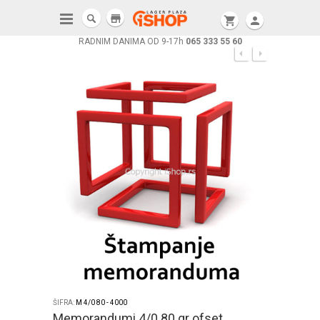
store
shopping_cart
person
RADNIM DANIMA OD 9-17h
065 333 55 60
ŠIFRA:
M 4/0 80 - 4000
Memorandumi 4/0 80 gr ofset