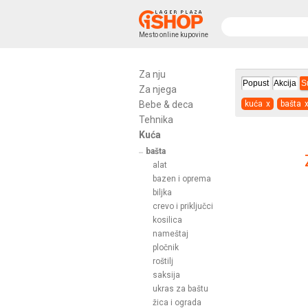
Mesto online kupovine
Za nju
Popust
Akcija
S
Za njega
Bebe & deca
kuća
x
bašta
Tehnika
Kuća
bašta
alat
bazen i oprema
biljka
crevo i priključci
kosilica
nameštaj
pločnik
roštilj
saksija
ukras za baštu
žica i ograda