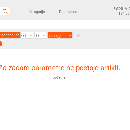
RADNIM 
Kategorije
Prodavnice
17h
06
clear
uper ponuda
x
Za zadate parametre ne postoje artikli.
početna