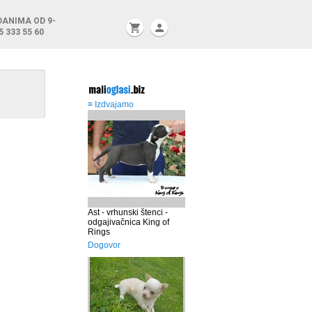
DANIMA OD 9-
shopping_cart
person
5 333 55 60