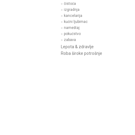
čistoća
izgradnja
kancelarija
kućni ljubimac
nameštaj
pokućstvo
zabava
Lepota & zdravlje
Roba široke potrošnje