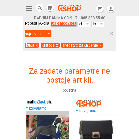
store
shopping_cart
person
RADNIM DANIMA OD 9-17h
065 333 55 60
Popust
Akcija
Super ponuda
clear
kuća
x
čistoća
x
sredstvo za čišćenje
x
Za zadate parametre ne
postoje artikli.
početna