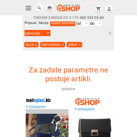
store
shopping_cart
person
RADNIM DANIMA OD 9-17h
065 333 55 60
Popust
Akcija
Super ponuda
clear
kuća
x
kancelarija
x
pribor
x
Za zadate parametre ne
postoje artikli.
početna