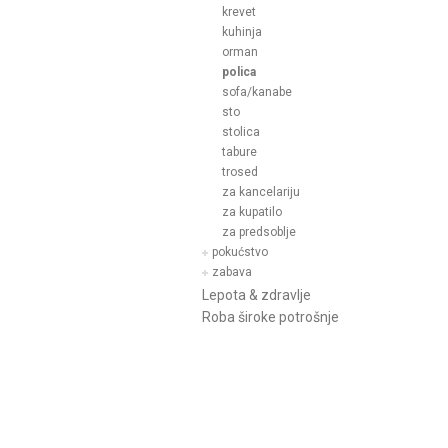
krevet
kuhinja
orman
polica
sofa/kanabe
sto
stolica
tabure
trosed
za kancelariju
za kupatilo
za predsoblje
pokućstvo
zabava
Lepota & zdravlje
Roba široke potrošnje