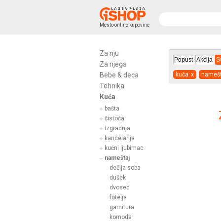
Mesto online kupovine
Za nju
Popust
Akcija
S
Za njega
Bebe & deca
kuća
x
namešt
Tehnika
Kuća
bašta
čistoća
izgradnja
kancelarija
kućni ljubimac
nameštaj
dečija soba
dušek
dvosed
fotelja
garnitura
komoda