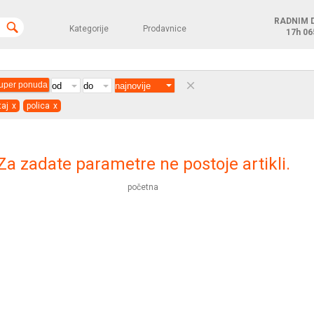
RADNIM 
Kategorije
Prodavnice
17h
06
clear
uper ponuda
aj
x
polica
x
Za zadate parametre ne postoje artikli.
početna