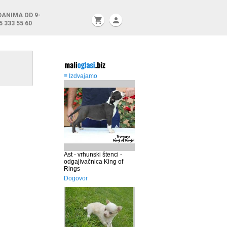
DANIMA OD 9-
shopping_cart
person
5 333 55 60