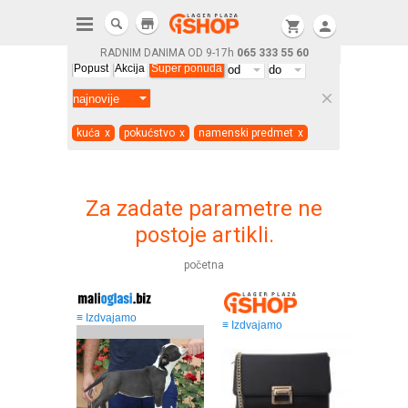
store
shopping_cart
person
RADNIM DANIMA OD 9-17h
065 333 55 60
Popust
Akcija
Super ponuda
clear
kuća
x
pokućstvo
x
namenski predmet
x
Za zadate parametre ne
postoje artikli.
početna