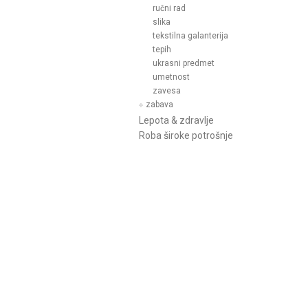
ručni rad
slika
tekstilna galanterija
tepih
ukrasni predmet
umetnost
zavesa
zabava
Lepota & zdravlje
Roba široke potrošnje