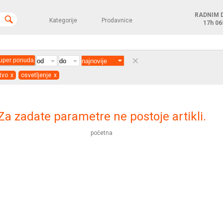
RADNIM 
Kategorije
Prodavnice
17h
06
clear
uper ponuda
tvo
x
osvetljenje
x
Za zadate parametre ne postoje artikli.
početna