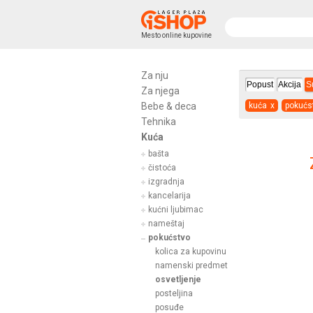
Mesto online kupovine
Za nju
Popust
Akcija
S
Za njega
Bebe & deca
kuća
x
pokućs
Tehnika
Kuća
bašta
čistoća
izgradnja
kancelarija
kućni ljubimac
nameštaj
pokućstvo
kolica za kupovinu
namenski predmet
osvetljenje
posteljina
posuđe