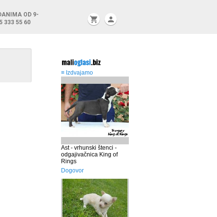
DANIMA OD 9-
shopping_cart
person
5 333 55 60