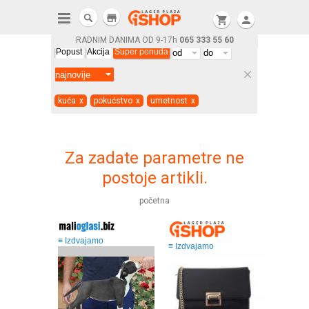
store
shopping_cart
person
RADNIM DANIMA OD 9-17h
065 333 55 60
Popust
Akcija
Super ponuda
clear
kuća
x
pokućstvo
x
umetnost
x
Za zadate parametre ne
postoje artikli.
početna