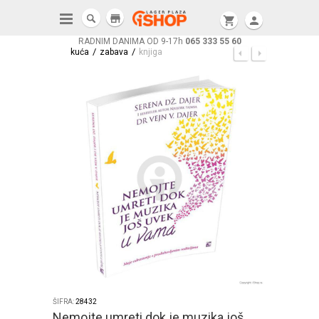
store
shopping_cart
person
RADNIM DANIMA OD 9-17h
065 333 55 60
/
/
kuća
zabava
knjiga
ŠIFRA:
28432
Nemojte umreti dok je muzika još