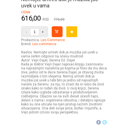
uvek u vama
CENA
616,00
RSD
770,00
-
+
Prodavnica:
Leo Commerce
Brend:
Leo commerce
Naslov: Nemojte umreti dok je muzika još uvek u
vama ćerkin odgovor na očevu mudrost
Autor: Vejn Dajer, Serena Dž. Dajer
Kada je doktor Vejn Dajer napisao knjigu zasnovanu
na najvažnijim načelima po kojima je hteo da mu deca
žive, jedno od te dece Serena Dajer, je čitavog života
razmišljala o tim idejama. Nemoj umreti dok je
muzika još uvek u tebi bilo je jedno od najvažnijih
načela za Serenu: za nju, to znači da si rešio da živiš
onako kako si rođen da živiš. U ovoj knjizi, Serena
izlaže kako izgleda odrastanje s produhovljenim
roditeljima. Obazire se na svih deset očevih tajni,
deleći s nama i sopstvena iskustva, i detaljno opisuje
kako su one uticale na njen pristup raznim životnim
situacijama. Ona deli svoje priče, borbe i trijumfe, a
Vejn potom iznosi svoju perspektivu.