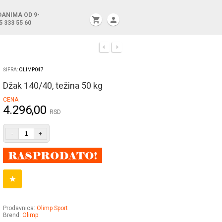
DANIMA OD 9-
shopping_cart
person
5 333 55 60
ŠIFRA:
OLIMP047
Džak 140/40, težina 50 kg
CENA
4.296,00
RSD
-
+
Prodavnica:
Olimp Sport
Brend:
Olimp