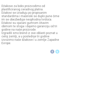
Džakove za boks proizvodimo od
plastificiranog ceradnog platna.
Džakovi se izrađuju po propisanim
standardima i mašinski se duplo pune čime
im se obezbeđuje neophodna tvrdoća.
Džakovi su ojačani gurtnom čitavim
obimom te stoga i dajemo garanciju od tri
godine na naše proizvode.
Izgradili smo brend iz ove oblasti poznat u
celoj zemlji, a u poslednje tri godine
izvozimo naše džakove i u zemlje Zapadne
Evrope.