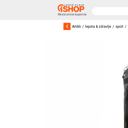
Mesto online kupovine
keyboard_arrow_left
/
/
/
Artikli
lepota & zdravlje
sport