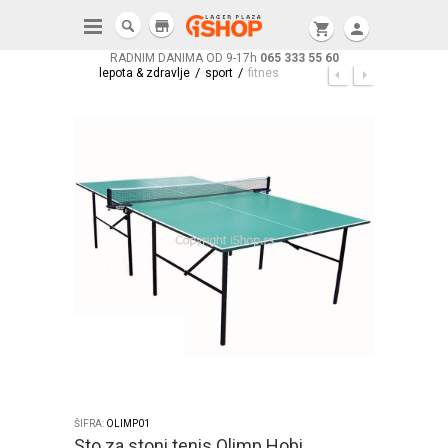
store
shopping_cart
person
RADNIM DANIMA OD 9-17h
065 333 55 60
/
/
lepota & zdravlje
sport
fitnes
ŠIFRA:
OLIMP01
Sto za stoni tenis Olimp Hobi