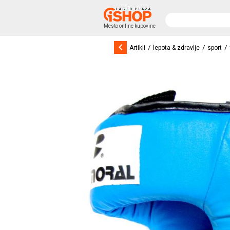
Mesto online kupovine
keyboard_arrow_left
/
/
/
Artikli
lepota & zdravlje
sport