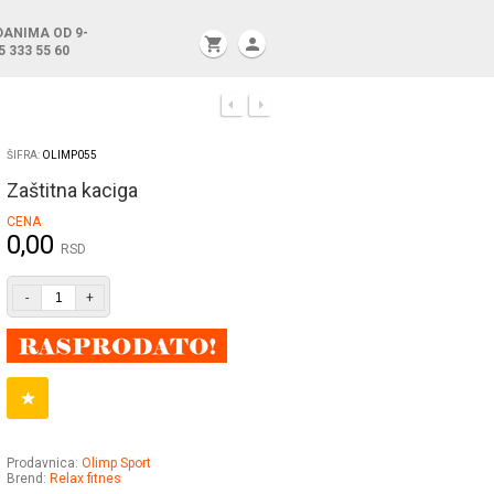
DANIMA OD 9-
shopping_cart
person
5 333 55 60
ŠIFRA:
OLIMP055
Zaštitna kaciga
CENA
0,00
RSD
-
+
Prodavnica:
Olimp Sport
Brend:
Relax fitnes