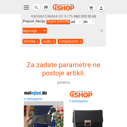
store
shopping_cart
person
RADNIM DANIMA OD 9-17h
065 333 55 60
Popust
Akcija
Super ponuda
clear
tehnika
x
audio
x
komponente
x
Za zadate parametre ne
postoje artikli.
početna