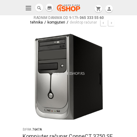
store
shopping_cart
person
RADNIM DANIMA OD 9-17h
065 333 55 60
/
/
tehnika
kompjuteri
desktop računar
ŠIFRA:
7647A
Kompjuter računar ConneCT 3750 SE