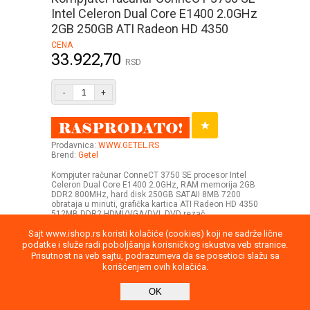
Intel Celeron Dual Core E1400 2.0GHz
2GB 250GB ATI Radeon HD 4350
CENA
33.922,70
RSD
-
+
Prodavnica:
WWW.GETEL.RS
Brend:
Getel
Kompjuter računar ConneCT 3750 SE procesor Intel
Celeron Dual Core E1400 2.0GHz, RAM memorija 2GB
DDR2 800MHz, hard disk 250GB SATAII 8MB 7200
obrataja u minuti, grafička kartica ATI Radeon HD 4350
512MB DDR2 HDMI/VGA/DVI, DVD rezač.
Sajt www.ishop.rs koristi kolačiće (cookies) koji ne sadrže lične
podatke i služe radi poboljšanja korisničkog iskustva veb stranice.
Prisutnost na veb sajtu, podrazumeva da se posetioci slažu sa
korišćenjem ovih kolačića.
Uputstvo
Povraćaj robe
Saobraznost
OK
Privatnost podataka
Kontakt
report
Direktna poruka