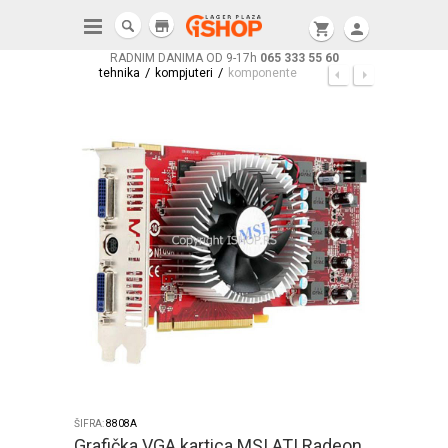
store
shopping_cart
person
RADNIM DANIMA OD 9-17h
065 333 55 60
/
/
tehnika
kompjuteri
komponente
ŠIFRA:
8808A
Grafička VGA kartica MSI ATI Radeon