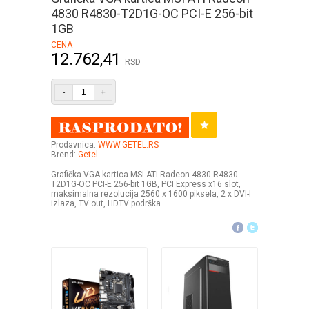
4830 R4830-T2D1G-OC PCI-E 256-bit
1GB
CENA
12.762,41
RSD
-
+
Prodavnica:
WWW.GETEL.RS
Brend:
Getel
Grafička VGA kartica MSI ATI Radeon 4830 R4830-
T2D1G-OC PCI-E 256-bit 1GB, PCI Express x16 slot,
maksimalna rezolucija 2560 x 1600 piksela, 2 x DVI-I
izlaza, TV out, HDTV podrška .