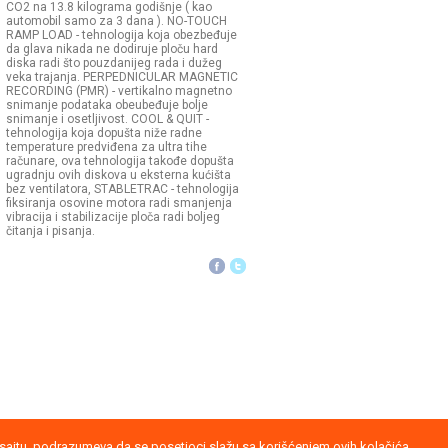
CO2 na 13.8 kilograma godišnje ( kao
automobil samo za 3 dana ). NO-TOUCH
RAMP LOAD - tehnologija koja obezbeđuje
da glava nikada ne dodiruje ploču hard
diska radi što pouzdanijeg rada i dužeg
veka trajanja. PERPEDNICULAR MAGNETIC
RECORDING (PMR) - vertikalno magnetno
snimanje podataka obeubeđuje bolje
snimanje i osetljivost. COOL & QUIT -
tehnologija koja dopušta niže radne
temperature predviđena za ultra tihe
računare, ova tehnologija takođe dopušta
ugradnju ovih diskova u eksterna kućišta
bez ventilatora, STABLETRAC - tehnologija
fiksiranja osovine motora radi smanjenja
vibracija i stabilizacije ploča radi boljeg
čitanja i pisanja.
nja
b sajtu, podrazumeva da se posetioci slažu sa korišćenjem ovih kolačića.