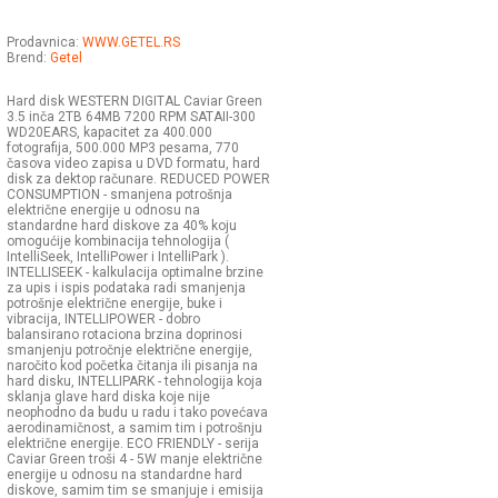
Prodavnica:
WWW.GETEL.RS
Brend:
Getel
Hard disk WESTERN DIGITAL Caviar Green
3.5 inča 2TB 64MB 7200 RPM SATAII-300
WD20EARS, kapacitet za 400.000
fotografija, 500.000 MP3 pesama, 770
časova video zapisa u DVD formatu, hard
disk za dektop računare. REDUCED POWER
CONSUMPTION - smanjena potrošnja
električne energije u odnosu na
standardne hard diskove za 40% koju
omogućije kombinacija tehnologija (
IntelliSeek, IntelliPower i IntelliPark ).
INTELLISEEK - kalkulacija optimalne brzine
za upis i ispis podataka radi smanjenja
potrošnje električne energije, buke i
vibracija, INTELLIPOWER - dobro
balansirano rotaciona brzina doprinosi
smanjenju potročnje električne energije,
naročito kod početka čitanja ili pisanja na
hard disku, INTELLIPARK - tehnologija koja
sklanja glave hard diska koje nije
neophodno da budu u radu i tako povećava
aerodinamičnost, a samim tim i potrošnju
električne energije. ECO FRIENDLY - serija
Caviar Green troši 4 - 5W manje električne
energije u odnosu na standardne hard
diskove, samim tim se smanjuje i emisija