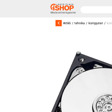
Mesto online kupovine
keyboard_arrow_left
/
/
/
Artikli
tehnika
kompjuteri
kom