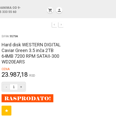
DANIMA OD 9-
shopping_cart
person
5 333 55 60
ŠIFRA:
9579A
Hard disk WESTERN DIGITAL
Caviar Green 3.5 inča 2TB
64MB 7200 RPM SATAII-300
WD20EARS
CENA
23.987,18
RSD
-
+