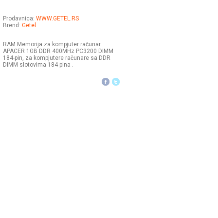
Prodavnica:
WWW.GETEL.RS
Brend:
Getel
RAM Memorija za kompjuter računar
APACER 1GB DDR 400MHz PC3200 DIMM
184-pin, za kompjutere računare sa DDR
DIMM slotovima 184 pina .