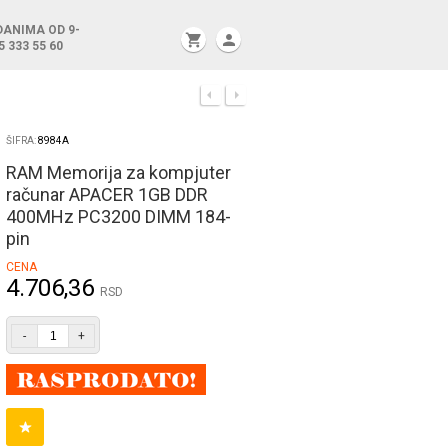
DANIMA OD 9-
shopping_cart
person
5 333 55 60
ŠIFRA:
8984A
RAM Memorija za kompjuter
računar APACER 1GB DDR
400MHz PC3200 DIMM 184-
pin
CENA
4.706,36
RSD
-
+