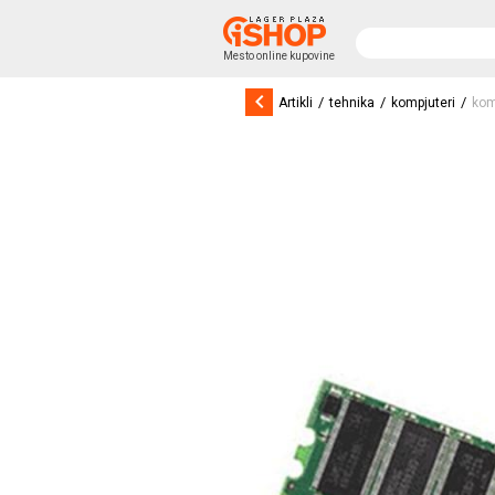
Mesto online kupovine
keyboard_arrow_left
/
/
/
Artikli
tehnika
kompjuteri
kom