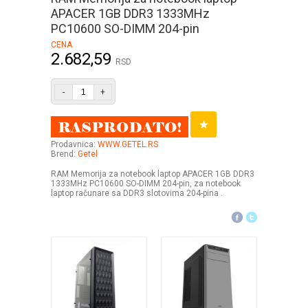
APACER 1GB DDR3 1333MHz
PC10600 SO-DIMM 204-pin
CENA
2.682,59
RSD
-
+
Prodavnica:
WWW.GETEL.RS
Brend:
Getel
RAM Memorija za notebook laptop APACER 1GB DDR3
1333MHz PC10600 SO-DIMM 204-pin, za notebook
laptop računare sa DDR3 slotovima 204-pina .