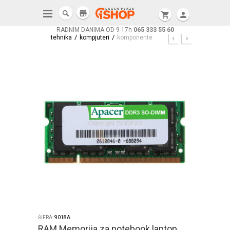
store
shopping_cart
person
RADNIM DANIMA OD 9-17h
065 333 55 60
/
/
tehnika
kompjuteri
komponente
ŠIFRA:
9018A
RAM Memorija za notebook laptop