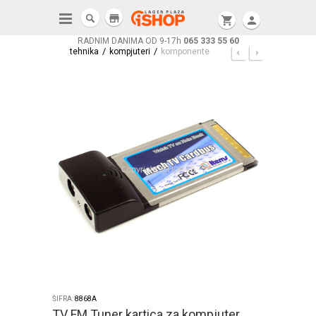
store
shopping_cart
person
RADNIM DANIMA OD 9-17h
065 333 55 60
/
/
tehnika
kompjuteri
komponente
ŠIFRA:
8868A
TV FM Tuner kartica za kompjuter