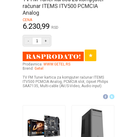
računar ITEMS ITV500 PCMCIA
Analog
CENA
6.230,99
RSD
-
+
Prodavnica:
WWW.GETEL.RS
Brend:
Getel
TV FM Tuner kartica za kompjuter računar ITEMS
ITV500 PCMCIA Analog, PCMCIA slot, čipset Philips
SAA7135, Multi-cable (AV/S-Video, Audio input).