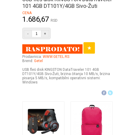
101 4GB DT101Y/4GB Sivo-Žuti
CENA
1.686,67
RSD
-
+
Prodavnica:
WWW.GETEL.RS
Brend:
Getel
USB fleš disk KINGSTON DataTraveler 101 4GB
DT101Y/4GB Sivo-Žuti, brzina čitanja 10 MB/s, brzina
pisanja 5 MB/s, kompatibilni operativni sistemi:
Windows