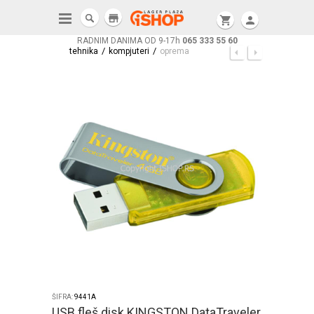
store
shopping_cart
person
RADNIM DANIMA OD 9-17h
065 333 55 60
/
/
tehnika
kompjuteri
oprema
ŠIFRA:
9441A
USB fleš disk KINGSTON DataTraveler