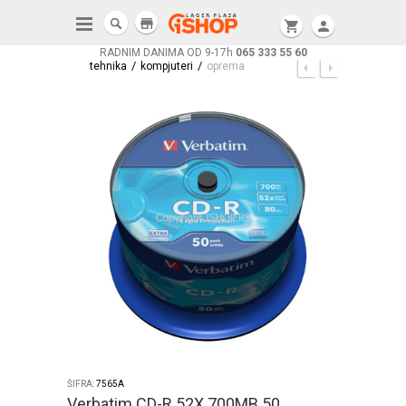
store
shopping_cart
person
RADNIM DANIMA OD 9-17h
065 333 55 60
/
/
tehnika
kompjuteri
oprema
ŠIFRA:
7565A
Verbatim CD-R 52X 700MB 50