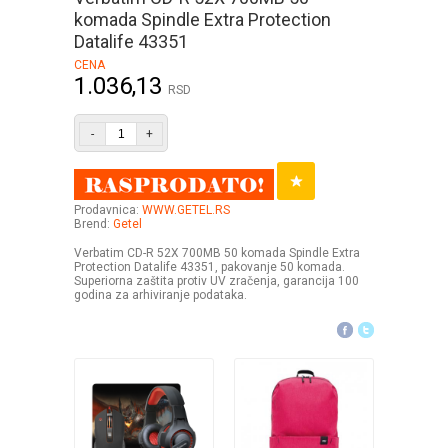
komada Spindle Extra Protection
Datalife 43351
CENA
1.036,13
RSD
-
+
Prodavnica:
WWW.GETEL.RS
Brend:
Getel
Verbatim CD-R 52X 700MB 50 komada Spindle Extra
Protection Datalife 43351, pakovanje 50 komada.
Superiorna zaštita protiv UV zračenja, garancija 100
godina za arhiviranje podataka.