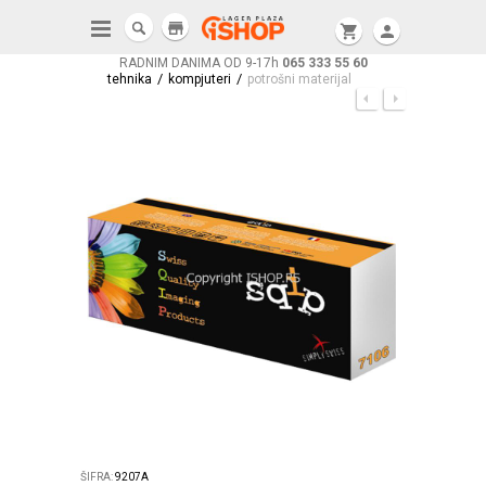
store
shopping_cart
person
RADNIM DANIMA OD 9-17h
065 333 55 60
/
/
tehnika
kompjuteri
potrošni materijal
ŠIFRA:
9207A