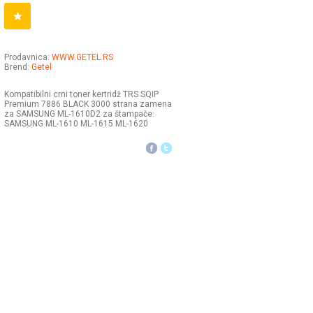
Prodavnica:
WWW.GETEL.RS
Brend:
Getel
Kompatibilni crni toner kertridž TRS SQIP
Premium 7886 BLACK 3000 strana zamena
za SAMSUNG ML-1610D2 za štampače:
SAMSUNG ML-1610 ML-1615 ML-1620