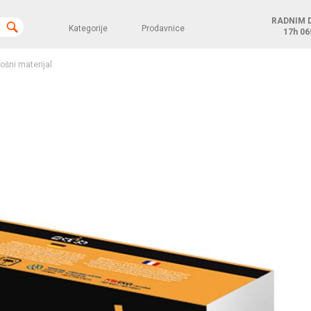
RADNIM 
Kategorije
Prodavnice
17h
06
rošni materijal