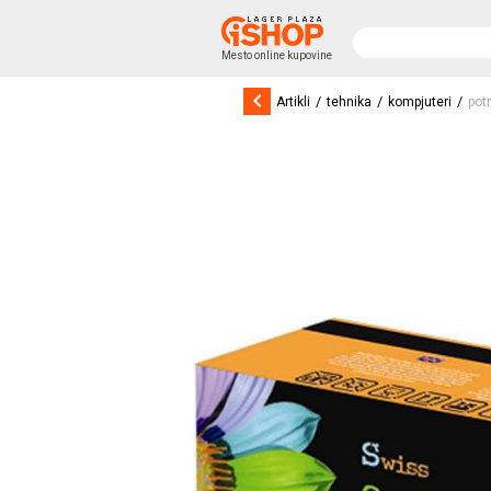
Mesto online kupovine
keyboard_arrow_left
/
/
/
Artikli
tehnika
kompjuteri
pot