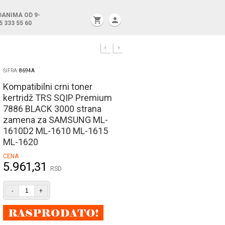
DANIMA OD 9-
shopping_cart
person
5 333 55 60
ŠIFRA:
8694A
Kompatibilni crni toner
kertridž TRS SQIP Premium
7886 BLACK 3000 strana
zamena za SAMSUNG ML-
1610D2 ML-1610 ML-1615
ML-1620
CENA
5.961,31
RSD
-
+