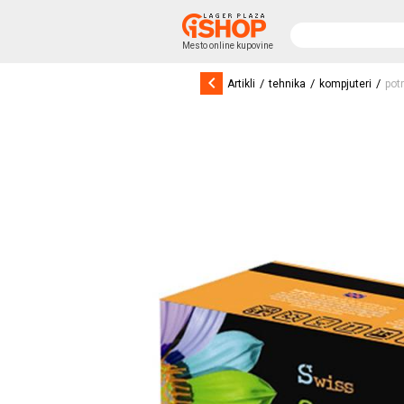
Mesto online kupovine
keyboard_arrow_left
/
/
/
Artikli
tehnika
kompjuteri
pot