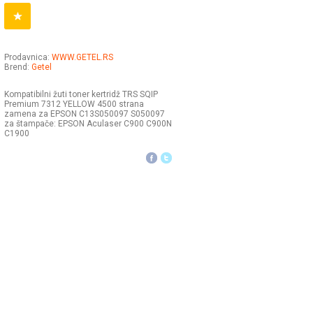
Prodavnica:
WWW.GETEL.RS
Brend:
Getel
Kompatibilni žuti toner kertridž TRS SQIP
Premium 7312 YELLOW 4500 strana
zamena za EPSON C13S050097 S050097
za štampače: EPSON Aculaser C900 C900N
C1900