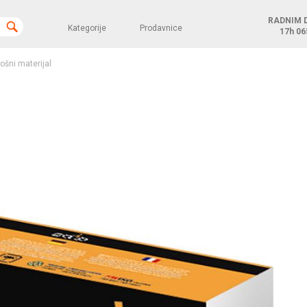
RADNIM 
Kategorije
Prodavnice
17h
06
rošni materijal