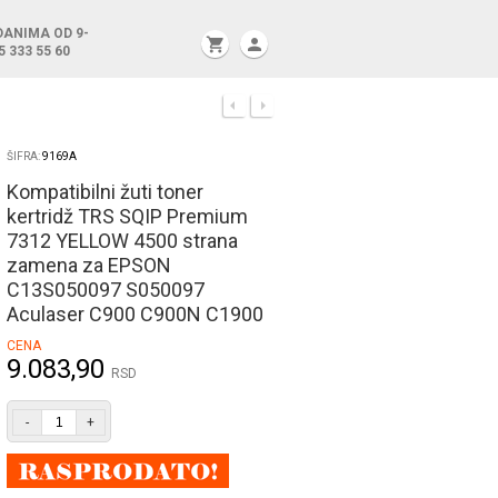
DANIMA OD 9-
shopping_cart
person
5 333 55 60
ŠIFRA:
9169A
Kompatibilni žuti toner
kertridž TRS SQIP Premium
7312 YELLOW 4500 strana
zamena za EPSON
C13S050097 S050097
Aculaser C900 C900N C1900
CENA
9.083,90
RSD
-
+