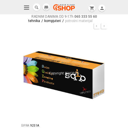
store
shopping_cart
person
RADNIM DANIMA OD 9-17h
065 333 55 60
/
/
tehnika
kompjuteri
potrošni materijal
ŠIFRA:
9251A