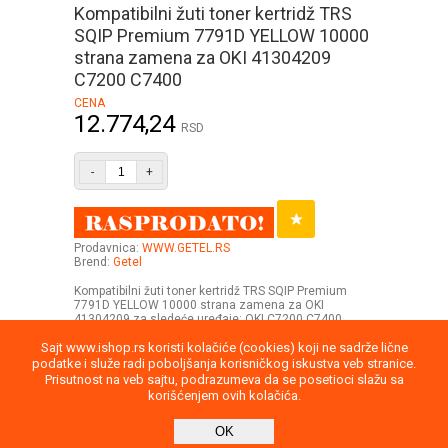
Kompatibilni žuti toner kertridž TRS
SQIP Premium 7791D YELLOW 10000
strana zamena za OKI 41304209
C7200 C7400
CENA
12.774,24
RSD
-
+
Prodavnica:
WWW.GETEL.RS
Brend:
Getel
Kompatibilni žuti toner kertridž TRS SQIP Premium
7791D YELLOW 10000 strana zamena za OKI
41304209 za sledeće uređaje: OKI C7200 C7400
Sajt www.ishop.rs koristi kolačiće (cookies) koji ne sadrže lične
podatke i služe radi poboljšanja korisničkog iskustva veb stranice.
Prisutnost na veb sajtu, podrazumeva da se posetioci slažu sa
korišćenjem ovih kolačića.
Uputstvo
Povraćaj robe
Saobraznost
OK
Privatnost podataka
Kontakt