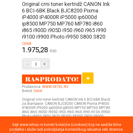
Original crni toner kertridž CANON Ink
6 BCI-6BK Black BJC8200 Pixma
iP4000 iP4000R iP5000 ip6000d
ip8500 MP750 MP760 MP780 i860
i865 i900D i905D i950 i960 i965 i990
i9100 i9900 Photo i9950 S800 S820
CENA
1.975,28
RSD
-
+
Prodavnica:
WWW.GETEL.RS
Brend:
Getel
Original crni toner kertridž CANON Ink 6 BCI-6BK Black
za štampače: CANON BJC8200 CANON Pixma iP4000
iP4000R iP5000 ip6000d ip8500 MP750 MP760 MP780
i860 i865 i900D i905D i950 i960 i965 i990 i9100 i9900
Photo i9950 S800 S820 S820D S830D S900 S9000
Sajt www.ishop.rs koristi kolačiće (cookies) koji ne sadrže lične
podatke i služe radi poboljšanja korisničkog iskustva veb stranice.