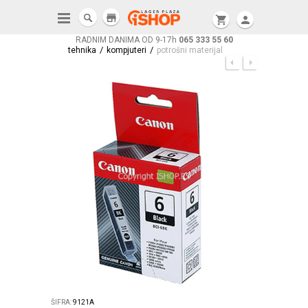
store
shopping_cart
person
RADNIM DANIMA OD 9-17h
065 333 55 60
/
/
tehnika
kompjuteri
potrošni materijal
ŠIFRA:
9121A