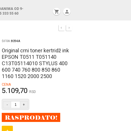
DANIMA OD 9-
shopping_cart
person
5 333 55 60
ŠIFRA:
8094A
Original crni toner kertridž ink
EPSON T0511 T051140
C13T05114010 STYLUS 400
600 740 760 800 850 860
1160 1520 2000 2500
CENA
5.109,70
RSD
-
+