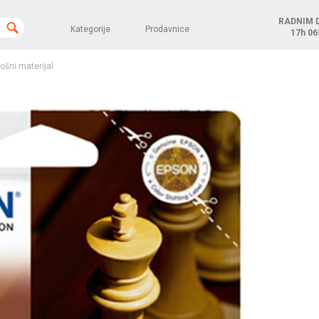
RADNIM 
Kategorije
Prodavnice
17h
06
rošni materijal