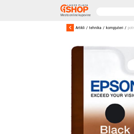
Mesto online kupovine
keyboard_arrow_left
/
/
/
Artikli
tehnika
kompjuteri
pot