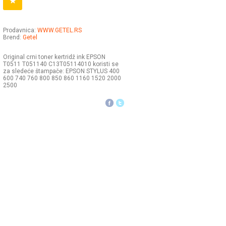
Prodavnica:
WWW.GETEL.RS
Brend:
Getel
Original crni toner kertridž ink EPSON
T0511 T051140 C13T05114010 koristi se
za sledeće štampače: EPSON STYLUS 400
600 740 760 800 850 860 1160 1520 2000
2500