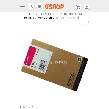
store
shopping_cart
person
RADNIM DANIMA OD 9-17h
065 333 55 60
/
/
tehnika
kompjuteri
potrošni materijal
ŠIFRA:
8159A