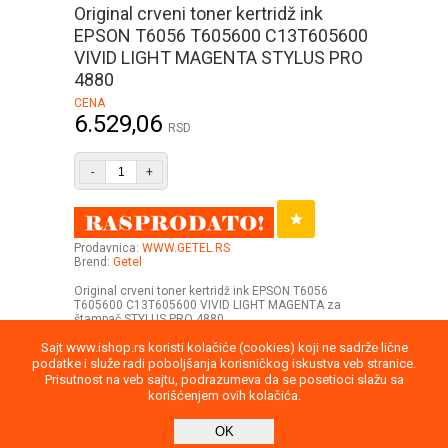
Original crveni toner kertridž ink
EPSON T6056 T605600 C13T605600
VIVID LIGHT MAGENTA STYLUS PRO
4880
CENA
6.529,06
RSD
-
+
Prodavnica:
WWW.GETEL.RS
Brend:
Getel
Original crveni toner kertridž ink EPSON T6056
T605600 C13T605600 VIVID LIGHT MAGENTA za
štampač STYLUS PRO 4880
Sajt www.ishop.rs koristi kolačiće (cookies) koji ne sadrže lične
podatke i služe radi poboljšanja korisničkog iskustva veb stranice.
Prisutnost na veb sajtu, podrazumeva da se posetioci slažu sa
korišćenjem ovih kolačića.
Uputstvo
Povraćaj robe
Saobraznost
OK
Privatnost podataka
Kontakt