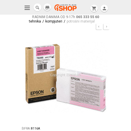
store
shopping_cart
person
RADNIM DANIMA OD 9-17h
065 333 55 60
/
/
tehnika
kompjuteri
potrošni materijal
ŠIFRA:
8116A