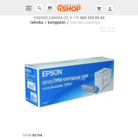
store
shopping_cart
person
RADNIM DANIMA OD 9-17h
065 333 55 60
/
/
tehnika
kompjuteri
potrošni materijal
ŠIFRA:
8574A