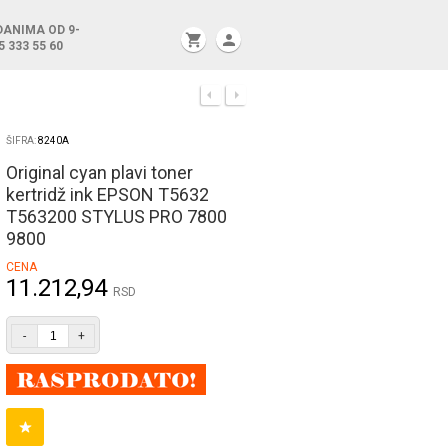
DANIMA OD 9-
shopping_cart
person
5 333 55 60
ŠIFRA:
8240A
Original cyan plavi toner
kertridž ink EPSON T5632
T563200 STYLUS PRO 7800
9800
CENA
11.212,94
RSD
-
+