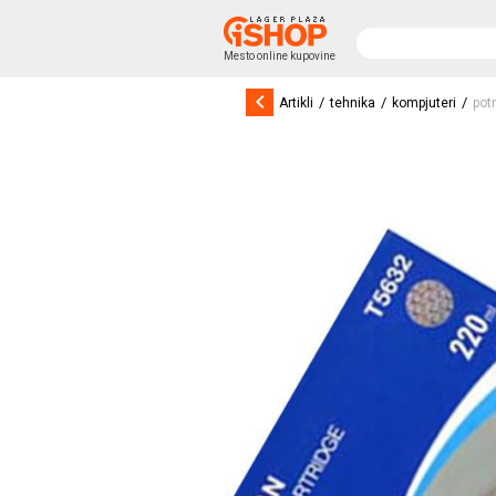
Mesto online kupovine
keyboard_arrow_left
/
/
/
Artikli
tehnika
kompjuteri
pot