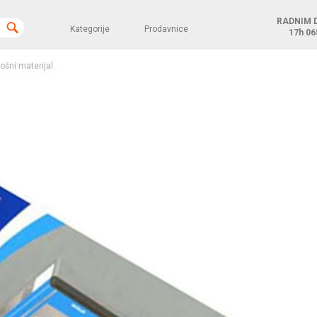
RADNIM 
Kategorije
Prodavnice
17h
06
rošni materijal