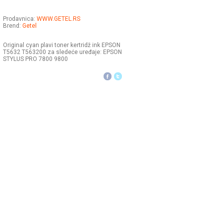
Prodavnica:
WWW.GETEL.RS
Brend:
Getel
Original cyan plavi toner kertridž ink EPSON
T5632 T563200 za sledeće uređaje: EPSON
STYLUS PRO 7800 9800