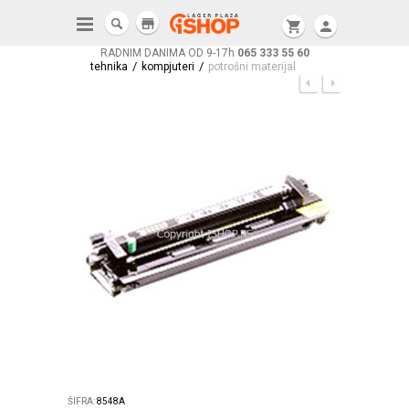
store
shopping_cart
person
RADNIM DANIMA OD 9-17h
065 333 55 60
/
/
tehnika
kompjuteri
potrošni materijal
ŠIFRA:
8548A