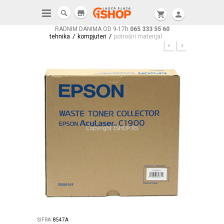
store
shopping_cart
person
RADNIM DANIMA OD 9-17h
065 333 55 60
/
/
tehnika
kompjuteri
potrošni materijal
ŠIFRA:
8547A