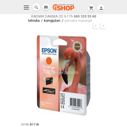
store
shopping_cart
person
RADNIM DANIMA OD 9-17h
065 333 55 60
/
/
tehnika
kompjuteri
potrošni materijal
ŠIFRA:
8111A