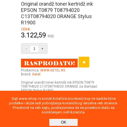
Original orandž toner kertridž ink
EPSON T0879 T08794020
C13T08794020 ORANGE Stylus
R1900
CENA
3.122,59
RSD
-
+
Prodavnica:
WWW.GETEL.RS
Brend:
Getel
Original orandž toner kertridž ink EPSON T0879
T08794020 C13T08794020 ORANGE za štampač
EPSON Stylus R1900
Sajt www.ishop.rs koristi kolačiće (cookies) koji ne sadrže lične
podatke i služe radi poboljšanja korisničkog iskustva veb stranice.
Prisutnost na veb sajtu, podrazumeva da se posetioci slažu sa
korišćenjem ovih kolačića.
Uputstvo
Povraćaj robe
Saobraznost
OK
Privatnost podataka
Kontakt