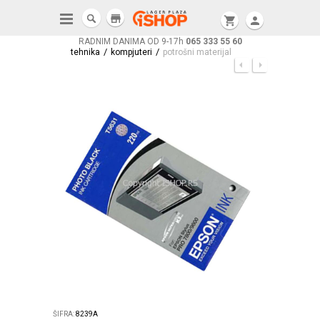
store
shopping_cart
person
RADNIM DANIMA OD 9-17h
065 333 55 60
/
/
tehnika
kompjuteri
potrošni materijal
ŠIFRA:
8239A