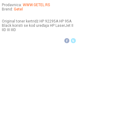
Prodavnica:
WWW.GETEL.RS
Brend:
Getel
Original toner kertridž HP 92295A HP 95A
Black koristi se kod uređaja HP LaserJet II
IID III IIID