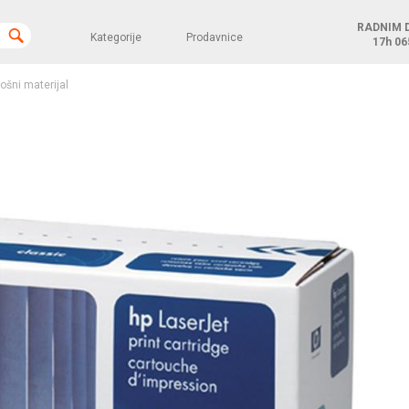
RADNIM 
Kategorije
Prodavnice
17h
06
rošni materijal