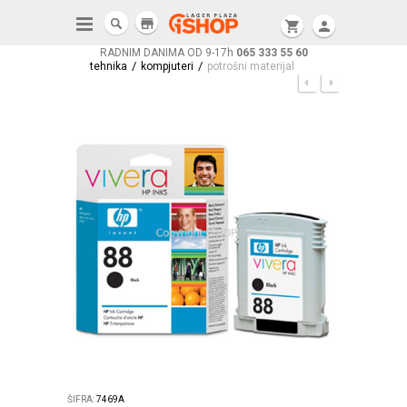
store
shopping_cart
person
RADNIM DANIMA OD 9-17h
065 333 55 60
/
/
tehnika
kompjuteri
potrošni materijal
ŠIFRA:
7469A