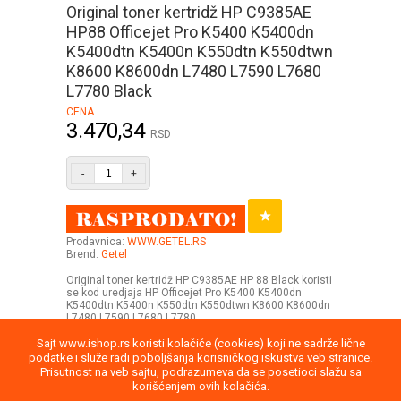
Original toner kertridž HP C9385AE
HP88 Officejet Pro K5400 K5400dn
K5400dtn K5400n K550dtn K550dtwn
K8600 K8600dn L7480 L7590 L7680
L7780 Black
CENA
3.470,34
RSD
-
+
Prodavnica:
WWW.GETEL.RS
Brend:
Getel
Original toner kertridž HP C9385AE HP 88 Black koristi
se kod uredjaja HP Officejet Pro K5400 K5400dn
K5400dtn K5400n K550dtn K550dtwn K8600 K8600dn
L7480 L7590 L7680 L7780
Sajt www.ishop.rs koristi kolačiće (cookies) koji ne sadrže lične
podatke i služe radi poboljšanja korisničkog iskustva veb stranice.
Prisutnost na veb sajtu, podrazumeva da se posetioci slažu sa
korišćenjem ovih kolačića.
Uputstvo
Povraćaj robe
Saobraznost