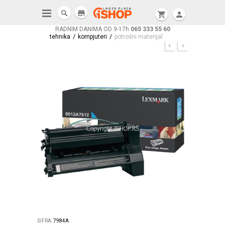
store
shopping_cart
person
RADNIM DANIMA OD 9-17h
065 333 55 60
/
/
tehnika
kompjuteri
potrošni materijal
ŠIFRA:
7984A