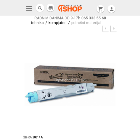
store
shopping_cart
person
RADNIM DANIMA OD 9-17h
065 333 55 60
/
/
tehnika
kompjuteri
potrošni materijal
ŠIFRA:
8014A