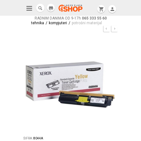
store
shopping_cart
person
RADNIM DANIMA OD 9-17h
065 333 55 60
/
/
tehnika
kompjuteri
potrošni materijal
ŠIFRA:
8044A