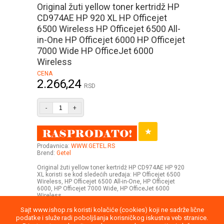
Original žuti yellow toner kertridž HP
CD974AE HP 920 XL HP Officejet
6500 Wireless HP Officejet 6500 All-
in-One HP Officejet 6000 HP Officejet
7000 Wide HP OfficeJet 6000
Wireless
CENA
2.266,24
RSD
-
+
Prodavnica:
WWW.GETEL.RS
Brend:
Getel
Original žuti yellow toner kertridž HP CD974AE HP 920
XL koristi se kod sledećih uređaja: HP Officejet 6500
Wireless, HP Officejet 6500 All-in-One, HP Officejet
6000, HP Officejet 7000 Wide, HP OfficeJet 6000
Wireless
Sajt www.ishop.rs koristi kolačiće (cookies) koji ne sadrže lične
podatke i služe radi poboljšanja korisničkog iskustva veb stranice.