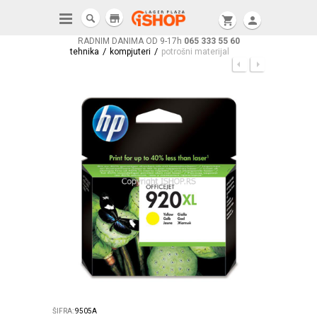
store
shopping_cart
person
RADNIM DANIMA OD 9-17h
065 333 55 60
/
/
tehnika
kompjuteri
potrošni materijal
ŠIFRA:
9505A