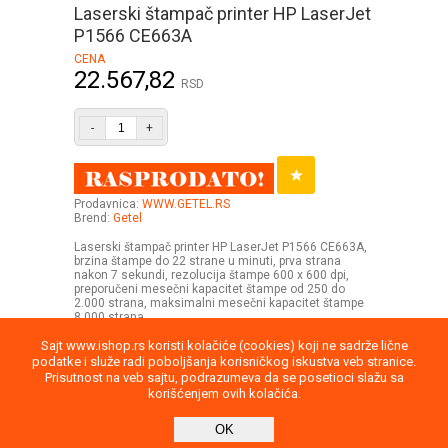
Laserski štampač printer HP LaserJet
P1566 CE663A
CENA
22.567,82
RSD
-
+
Prodavnica:
WWW.GETEL.RS
Brend:
Getel
Laserski štampač printer HP LaserJet P1566 CE663A,
brzina štampe do 22 strane u minuti, prva strana
nakon 7 sekundi, rezolucija štampe 600 x 600 dpi,
preporučeni mesečni kapacitet štampe od 250 do
2.000 strana, maksimalni mesečni kapacitet štampe
8.000 strana.
Sajt www.ishop.rs koristi kolačiće (cookies) koji ne sadrže lične
podatke i služe radi poboljšanja korisničkog iskustva veb stranice.
Prisutnost na veb sajtu, podrazumeva da se posetioci slažu sa
korišćenjem ovih kolačića.
Uputstvo
Povraćaj robe
Saobraznost
OK
Privatnost podataka
Kontakt
report
Direktna poruka