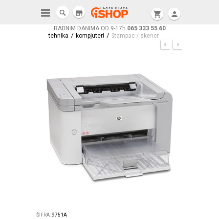
store
shopping_cart
person
RADNIM DANIMA OD 9-17h
065 333 55 60
/
/
tehnika
kompjuteri
štampac / skener
ŠIFRA:
9751A