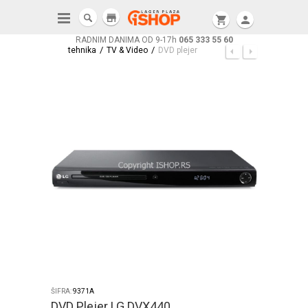
store
shopping_cart
person
RADNIM DANIMA OD 9-17h
065 333 55 60
/
/
tehnika
TV & Video
DVD plejer
ŠIFRA:
9371A
DVD Plejer LG DVX440