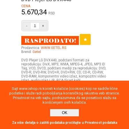
CENA
5.670,34
RSD
-
+
Prodavnica:
WWW.GETEL.RS
Brend:
Getel
DVD Plejer LG DVX440, podržani formati za
reprodukciju: DivX, MP3, WMA, MPEG-4, JPEG, MP3 ID
Tag, VCD, SVCD, podržani mediji za reprodukciju: DVD,
DVD-R, DVD-RW, DVD+R, DVD+RW, CD, CD-R, CD-RW,
DVD-RAM, komponentni video izlaz, kompozitni video
izlaz, audio izlaz L/R, RCA/Scart kabl .
Sajt www.ishop.rs koristi kolačiće (cookies) koji ne sadrže lične
podatke i služe radi poboljšanja korisničkog iskustva veb stranice.
Prisutnost na veb sajtu, podrazumeva da se posetioci slažu sa
korišćenjem ovih kolačića.
Uputstvo
Povraćaj robe
Saobraznost
OK
Privatnost podataka
Kontakt
report
Direktna poruka
Za više detalja o zaštiti podataka pročitajte u Privatnost podataka
2026