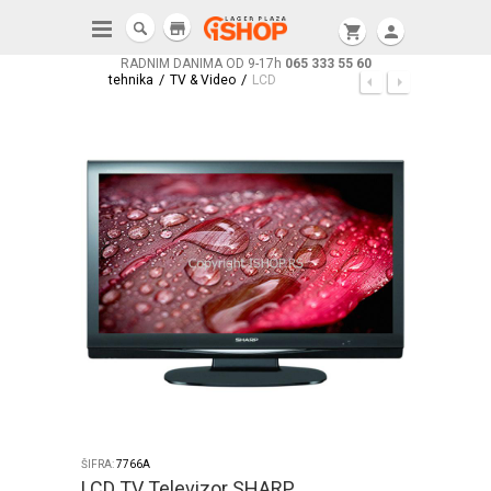
store
shopping_cart
person
RADNIM DANIMA OD 9-17h
065 333 55 60
/
/
tehnika
TV & Video
LCD
ŠIFRA:
7766A
LCD TV Televizor SHARP