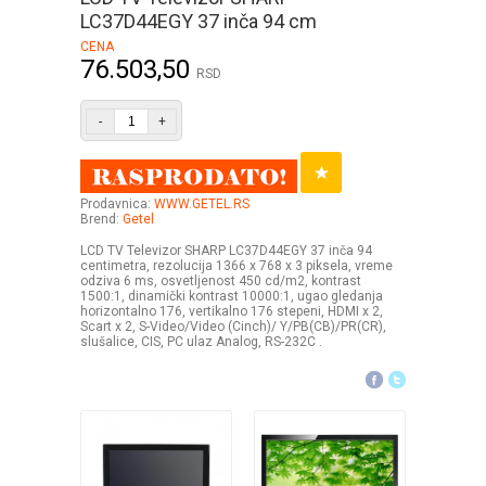
LC37D44EGY 37 inča 94 cm
CENA
76.503,50
RSD
-
+
Prodavnica:
WWW.GETEL.RS
Brend:
Getel
LCD TV Televizor SHARP LC37D44EGY 37 inča 94
centimetra, rezolucija 1366 x 768 x 3 piksela, vreme
odziva 6 ms, osvetljenost 450 cd/m2, kontrast
1500:1, dinamički kontrast 10000:1, ugao gledanja
horizontalno 176, vertikalno 176 stepeni, HDMI x 2,
Scart x 2, S-Video/Video (Cinch)/ Y/PB(CB)/PR(CR),
slušalice, CIS, PC ulaz Analog, RS-232C .