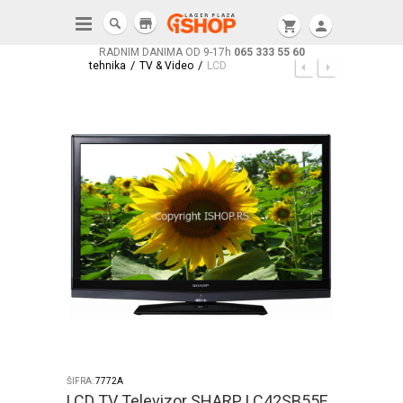
store
shopping_cart
person
RADNIM DANIMA OD 9-17h
065 333 55 60
/
/
tehnika
TV & Video
LCD
ŠIFRA:
7772A
LCD TV Televizor SHARP LC42SB55E