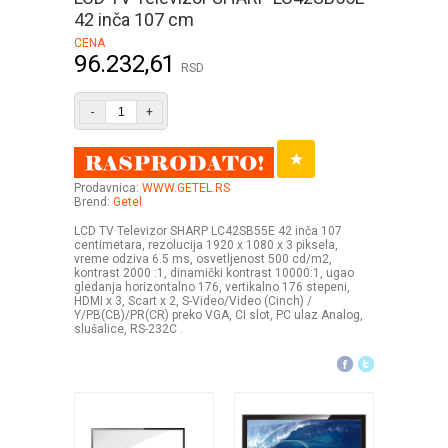
42 inča 107 cm
CENA
96.232,61
RSD
-
+
Prodavnica:
WWW.GETEL.RS
Brend:
Getel
LCD TV Televizor SHARP LC42SB55E 42 inča 107
centimetara, rezolucija 1920 x 1080 x 3 piksela,
vreme odziva 6.5 ms, osvetljenost 500 cd/m2,
kontrast 2000 :1, dinamički kontrast 10000:1, ugao
gledanja horizontalno 176, vertikalno 176 stepeni,
HDMI x 3, Scart x 2, S-Video/Video (Cinch) /
Y/PB(CB)/PR(CR) preko VGA, CI slot, PC ulaz Analog,
slušalice, RS-232C .